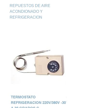
REPUESTOS DE AIRE 
ACONDIONADO Y 
REFRIGERACION
TERMOSTATO
SELLO LAV 285352
REFRIGERACION 220V/380V -30
TRANSMISION WHIRL