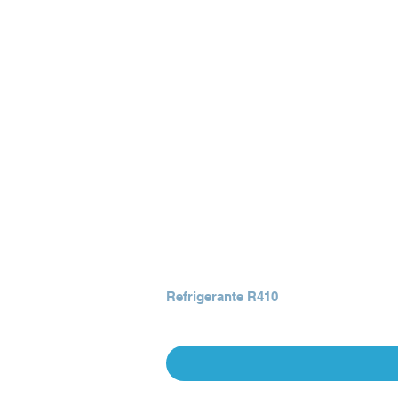
Refrigerante R410
Precio
Q 0.00