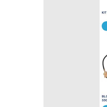
KI
BL
33