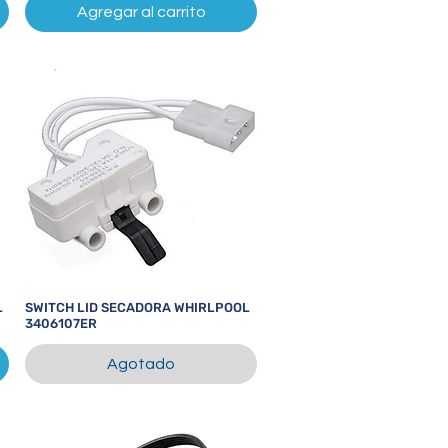
Agregar al carrito
L
SWITCH LID SECADORA WHIRLPOOL
Vista rápida
3406107ER
Agotado