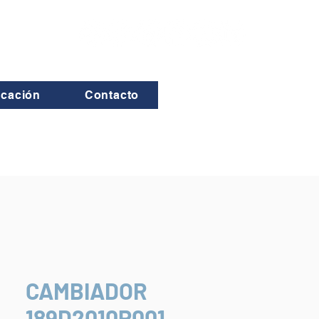
icación
Contacto
CAMBIADOR
189D2010P001