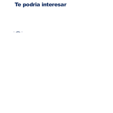
Te podria interesar
Ingresa tu dirección de email
Suscribirse
Contacto
Corre:
congelsa@congelsa.com
WhatsApp:
4040-4606
Teléfono:
2440-8150