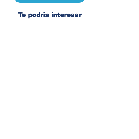
Te podria interesar
Ingresa tu dirección de email
Suscribirse
Contacto
Corre:
congelsa@congelsa.com
WhatsApp:
4040-4606