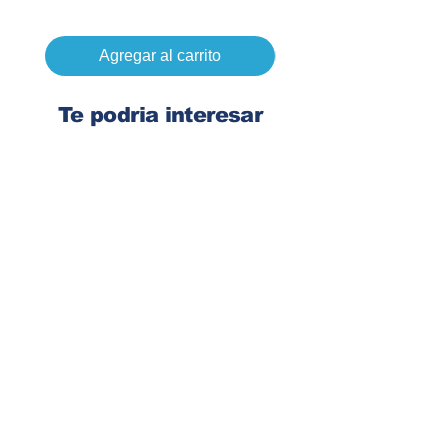
Precio
Q 0.00
Agregar al carrito
Te podria interesar
Ingresa tu dirección de email
Suscribirse