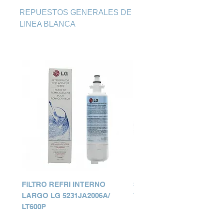
REPUESTOS GENERALES DE 
LINEA BLANCA
FILTRO REFRI INTERNO
SWITCH LID SECADOR
LARGO LG 5231JA2006A/
WHIRLPOOL 3406107ER
LT600P
Precio
Q 0.00