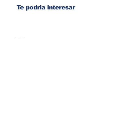
Te podria interesar
Ingresa tu dirección de email
Suscribirse
Contacto
Corre:
congelsa@congelsa.com
WhatsApp:
4040-4606
Teléfono:
2440-8150