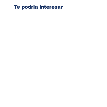
Te podria interesar
Ingresa tu dirección de email
Suscribirse
Contacto
Corre:
congelsa@congelsa.com
WhatsApp:
4040-4606
Teléfono:
2440-8150