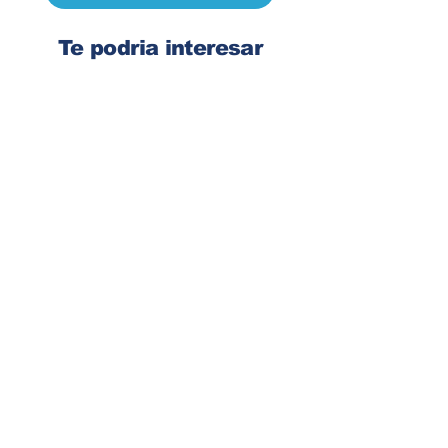
Te podria interesar
Ingresa tu dirección de email
Suscribirse
Contacto
Corre:
congelsa@congelsa.com
WhatsApp:
4040-4606