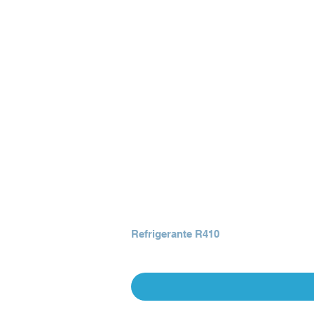
Refrigerante R410
Precio
Q 0.00