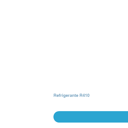
Refrigerante R410
Precio
Q 0.00