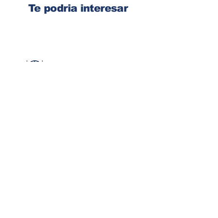
Te podria interesar
Ingresa tu dirección de email
Suscribirse
Contacto
Corre:
congelsa@congelsa.com
WhatsApp:
4040-4606
Teléfono:
2440-8150