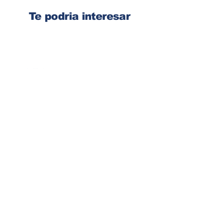
Te podria interesar
Ingresa tu dirección de email
Suscribirse
Contacto
Corre:
congelsa@congelsa.com
WhatsApp:
4040-4606
Teléfono:
2440-8150