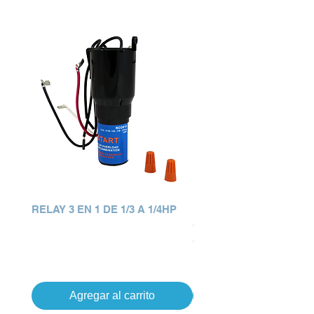
RELAY 3 EN 1 DE 1/3 A 1/4HP
KIT RELAY 3 EN 1
C/CAPACITOR 12UF M
Precio
Q 0.00
ORIGINAL
Precio
Q 0.00
Agregar al carrito