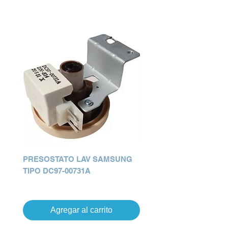
PRESOSTATO LAV SAMSUNG
TIPO DC97-00731A
Precio
Q 0.00
Agregar al carrito