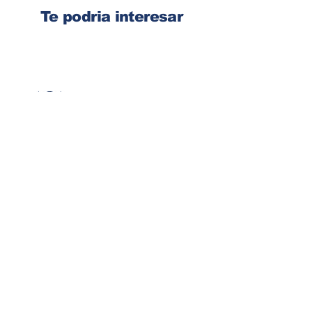
Te podria interesar
Ingresa tu dirección de email
Suscribirse
Contacto
Corre:
congelsa@congelsa.com
WhatsApp:
4040-4606
Teléfono:
2440-8150