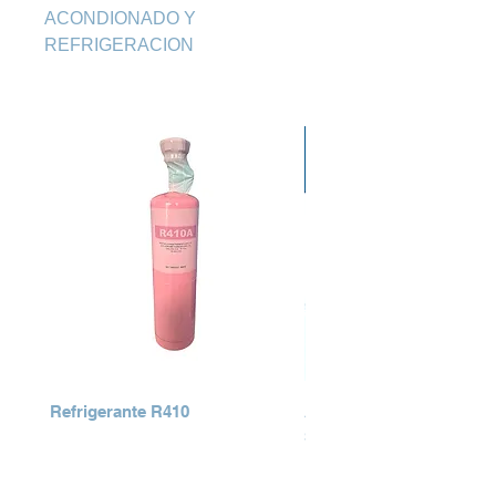
ACONDIONADO Y 
REFRIGERACION
Refrigerante R410
AIRE ACONDICIONADO
SERIES
Precio
Q 0.00
Precio
Q 0.00