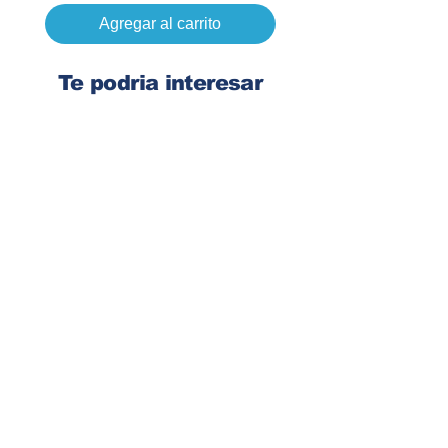
Agregar al carrito
Te podria interesar
Ingresa tu dirección de email
Suscribirse
Contacto
Corre:
congelsa@congelsa.com