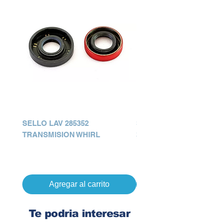
SELLO LAV 285352
SELLO LAV TINA ACRO
TRANSMISION WHIRL
3967581
Precio
Precio
Q 0.00
Q 0.00
Agregar al carrito
Te podria interesar