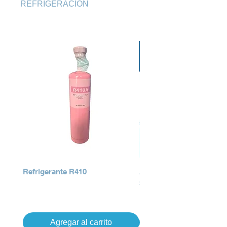
REFRIGERACION
Refrigerante R410
AIRE ACONDICIONADO
SERIES
Precio
Q 0.00
Precio
Q 0.00
Agregar al carrito