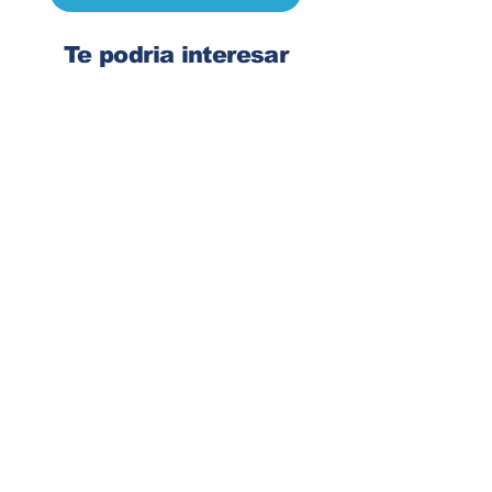
Te podria interesar
Ingresa tu dirección de email
Suscribirse
Contacto
Corre:
congelsa@congelsa.com
WhatsApp:
4040-4606