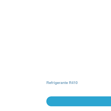
Refrigerante R410
Precio
Q 0.00