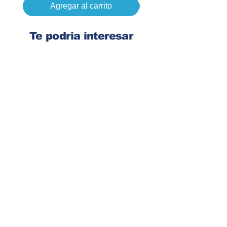
Agregar al carrito
Te podria interesar
Ingresa tu dirección de email
Suscribirse
Contacto
Corre:
congelsa@congelsa.com