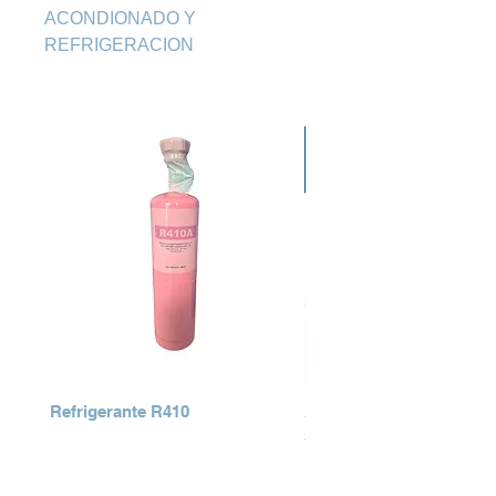
ACONDIONADO Y 
REFRIGERACION
Refrigerante R410
AIRE ACONDICIONADO
SERIES
Precio
Q 0.00
Precio
Q 0.00