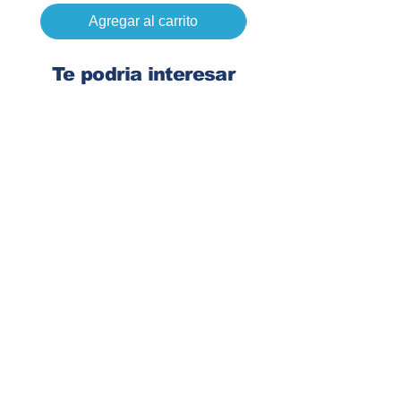
Agregar al carrito
Te podria interesar
Ingresa tu dirección de email
Suscribirse
Contacto
Corre:
congelsa@congelsa.com