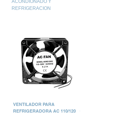
ACONDIONADO Y 
REFRIGERACION
VENTILADOR PARA
MOTOR VENTILADOR
REFRIGERADORA AC 110/120
COMPLETO PARA
EVAPORADOR 18W 110V
Precio
Q 0.00
Precio
Q 0.00