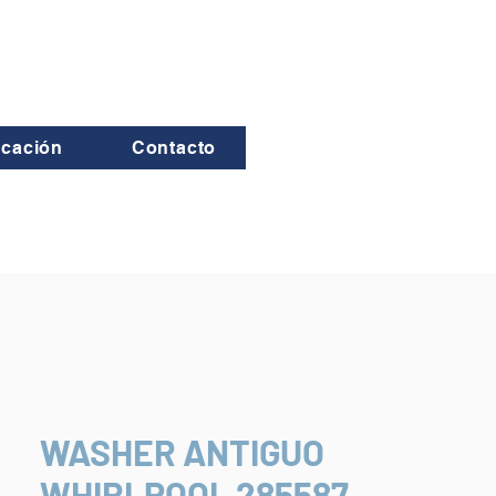
icación
Contacto
WASHER ANTIGUO
WHIRLPOOL 285587