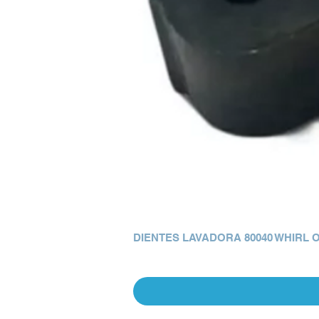
DIENTES LAVADORA 80040 WHIRL 
Precio
Q 0.00