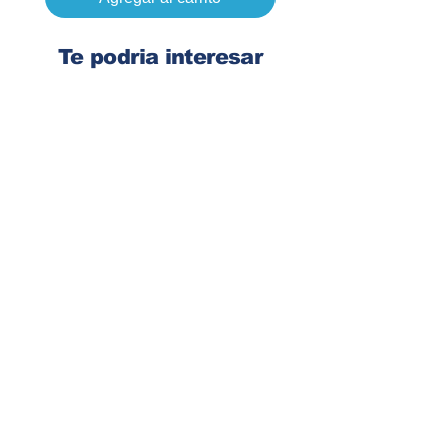
Te podria interesar
Ingresa tu dirección de email
Suscribirse
Contacto
Corre:
congelsa@congelsa.com
WhatsApp:
4040-4606