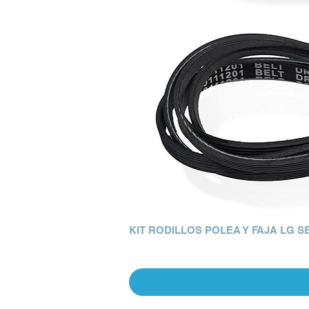
KIT RODILLOS POLEA Y FAJA LG 
Precio
Q 0.00