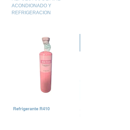
ACONDIONADO Y 
REFRIGERACION
Refrigerante R410
AIRE ACONDICIONADO
SERIES
Precio
Q 0.00
Precio
Q 0.00