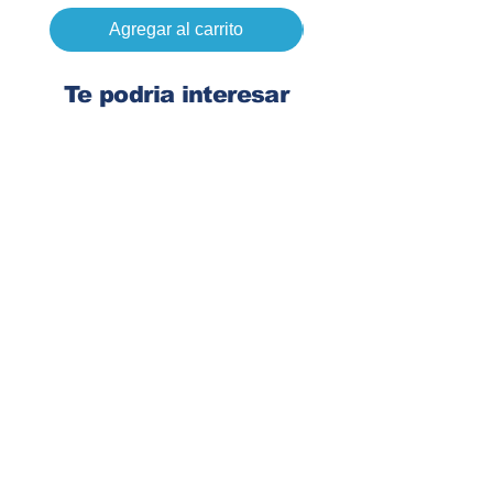
Agregar al carrito
Te podria interesar
Ingresa tu dirección de email
Suscribirse
Contacto
Corre:
congelsa@congelsa.com