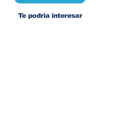
Te podria interesar
Ingresa tu dirección de email
Suscribirse
Contacto
Corre:
congelsa@congelsa.com
WhatsApp:
4040-4606