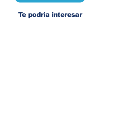
Te podria interesar
Ingresa tu dirección de email
Suscribirse
Contacto
Corre:
congelsa@congelsa.com
WhatsApp:
4040-4606