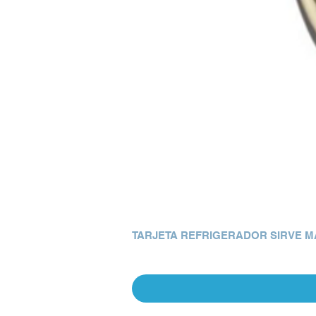
TARJETA REFRIGERADOR SIRVE M
Precio
Q 0.00