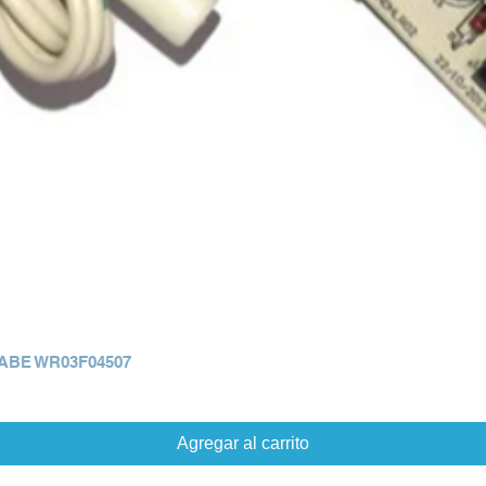
ABE WR03F04507
Agregar al carrito