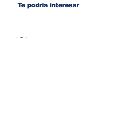
Te podria interesar
Ingresa tu dirección de email
Suscribirse
Contacto
Corre:
congelsa@congelsa.com
WhatsApp:
4040-4606
Teléfono:
2440-8150