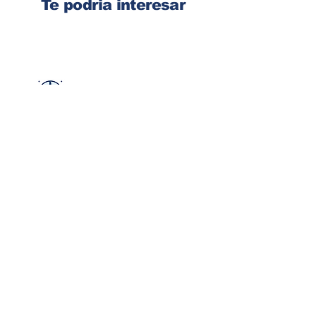
Te podria interesar
Ingresa tu dirección de email
Suscribirse
Contacto
Corre:
congelsa@congelsa.com
WhatsApp:
4040-4606
Teléfono:
2440-8150