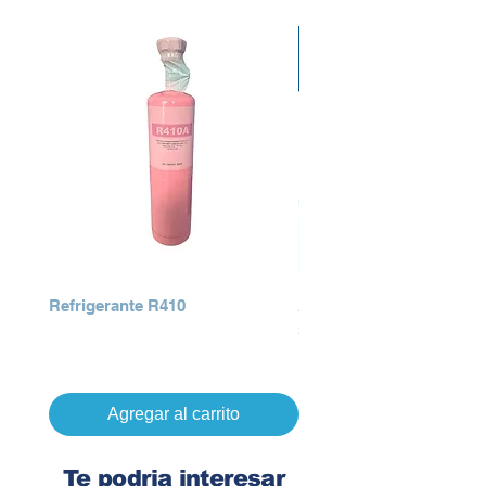
Refrigerante R410
AIRE ACONDICIONADO
SERIES
Precio
Q 0.00
Precio
Q 0.00
Agregar al carrito
Te podria interesar