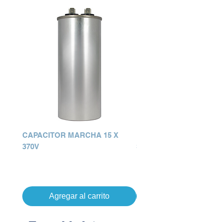
CAPACITOR MARCHA 15 X
MANGA WE3X75 COJIN
370V
SEC
Precio
Precio
Q 0.00
Q 0.00
Agregar al carrito