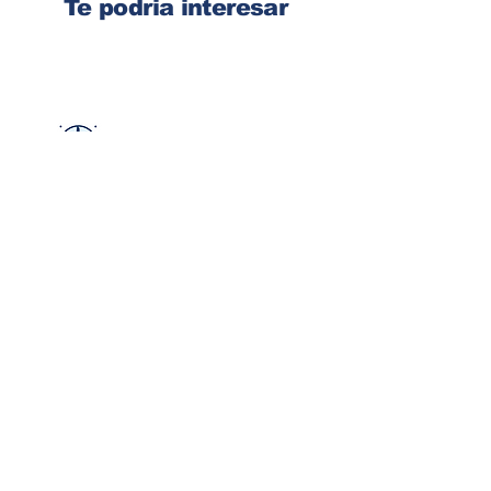
Te podria interesar
Ingresa tu dirección de email
Suscribirse
Contacto
Corre:
congelsa@congelsa.com
WhatsApp:
4040-4606
Teléfono:
2440-8150