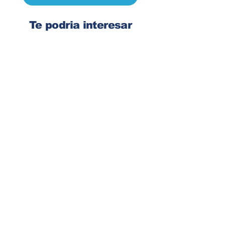
Te podria interesar
Ingresa tu dirección de email
Suscribirse
Contacto
Corre:
congelsa@congelsa.com
WhatsApp:
4040-4606