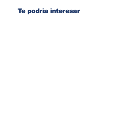
Te podria interesar
Ingresa tu dirección de email
Suscribirse
Contacto
Corre:
congelsa@congelsa.com
WhatsApp:
4040-4606
Teléfono:
2440-8150