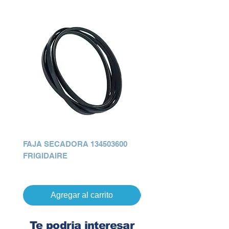
FAJA SECADORA 134503600
FAJA SECADORA 13450
FRIGIDAIRE
137292700 FRIGIDAIRE
Precio
Precio
Q 0.00
Q 0.00
Agregar al carrito
Te podria interesar