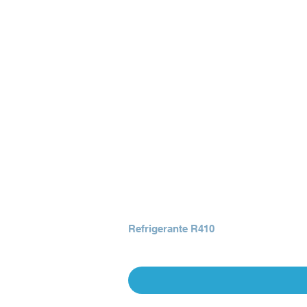
Refrigerante R410
Precio
Q 0.00