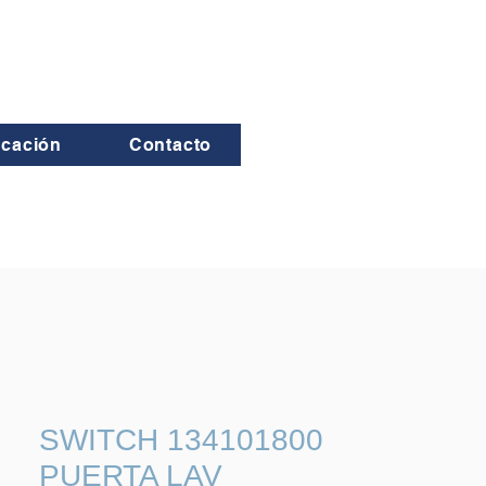
icación
Contacto
SWITCH 134101800
PUERTA LAV