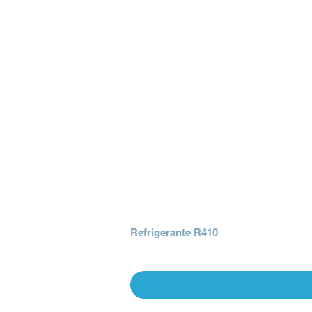
Refrigerante R410
Precio
Q 0.00