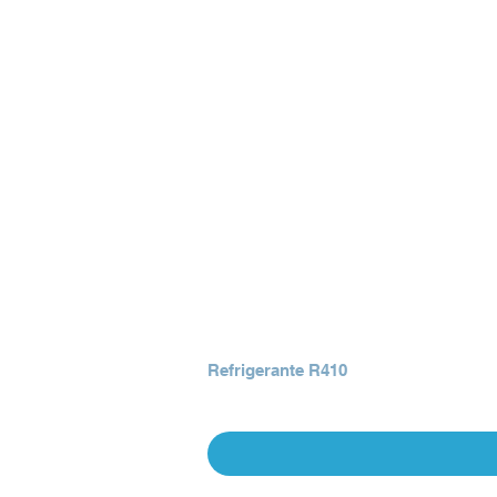
Refrigerante R410
Precio
Q 0.00