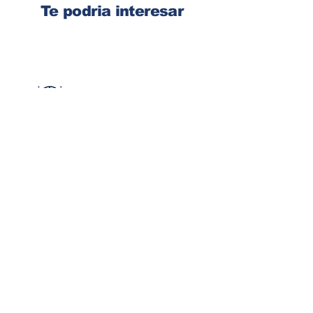
Te podria interesar
Ingresa tu dirección de email
Suscribirse
Contacto
Corre:
congelsa@congelsa.com
WhatsApp:
4040-4606
Teléfono:
2440-8150