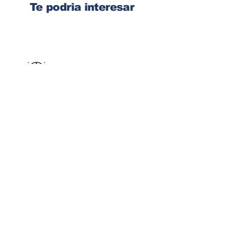
Te podria interesar
Ingresa tu dirección de email
Suscribirse
Contacto
Corre:
congelsa@congelsa.com
WhatsApp:
4040-4606
Teléfono:
2440-8150