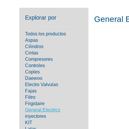
Explorar por
General E
Todos los productos
Aspas
0 productos
Cilindros
Cintas
Compresores
Controles
Coples
Daewoo
Electro Valvulas
Fajas
Filtro
Frigidaire
General Electrics
inyectores
KIT
Latas