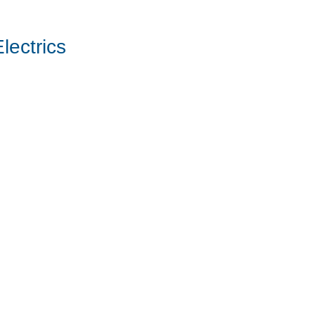
lectrics
Todavía no hay ningún prod
Puedes elegir una categoría diferente para s