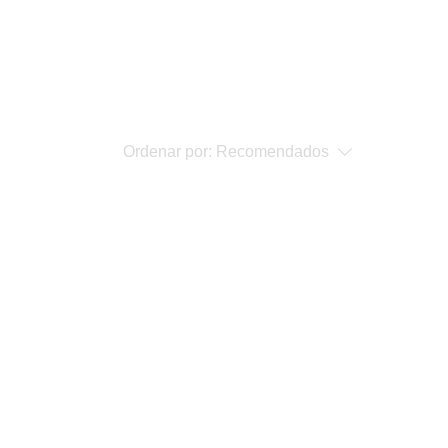
Ordenar por:
Recomendados
ucto...
eguir comprando.