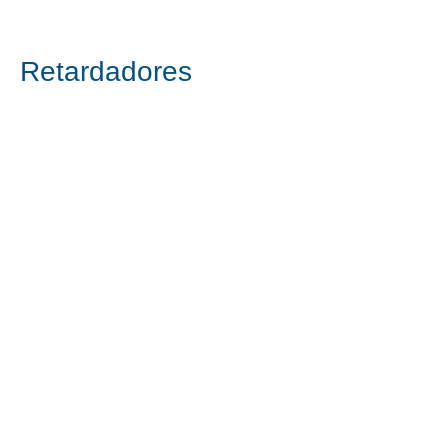
Inicio
Retardadores
Retardadores
0 productos
Todavía no hay ningún
producto...
Puedes elegir una categoría diferente
para seguir comprando.