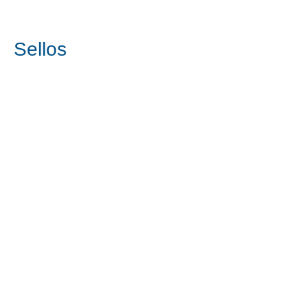
Inicio
Sellos
Sellos
0 productos
Todavía no hay ningún
producto...
Puedes elegir una categoría diferente
para seguir comprando.