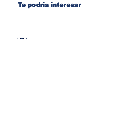
Te podria interesar
Ingresa tu dirección de email
Suscribirse
Contacto
Corre:
congelsa@congelsa.com
WhatsApp:
4040-4606
Teléfono:
2440-8150